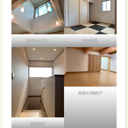
新築吹き抜け
新築和室
新築中2階納戸
新築階段