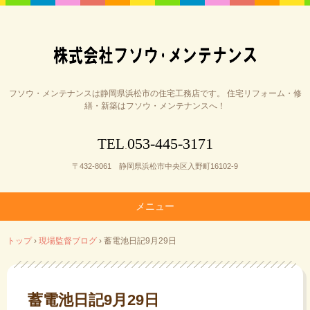
フソウ・メンテナンスは静岡県浜松市の住宅工務店です。 住宅リフォーム・修
繕・新築はフソウ・メンテナンスへ！
053-445-3171
TEL
.
〒432-8061 静岡県浜松市中央区入野町16102-9
メニュー
コ
トップ
›
現場監督ブログ
›
蓄電池日記9月29日
ン
テ
ン
ツ
蓄電池日記9月29日
へ