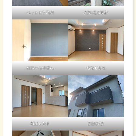
ペットドア取付
石灯篭の修繕
和室から洋室へ
新築ＬＤＫ
新築ＬＤＫ
新築外観