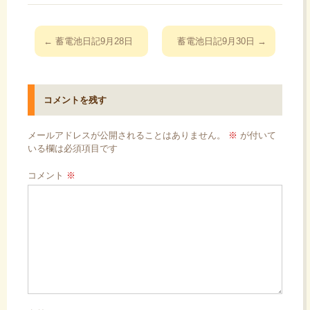
投
←
蓄電池日記9月28日
蓄電池日記9月30日
→
稿
ナ
ビ
コメントを残す
ゲ
ー
メールアドレスが公開されることはありません。
※
が付いて
シ
いる欄は必須項目です
ョ
コメント
※
ン