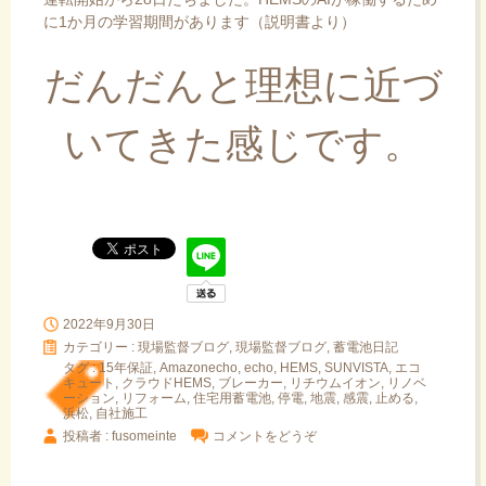
に1か月の学習期間があります（説明書より）
だんだんと理想に近づ
いてきた感じです。
2022年9月30日
カテゴリー :
現場監督ブログ
,
現場監督ブログ, 蓄電池日記
タグ :
15年保証
,
Amazonecho
,
echo
,
HEMS
,
SUNVISTA
,
エコ
キュート
,
クラウドHEMS
,
ブレーカー
,
リチウムイオン
,
リノベ
ーション
,
リフォーム
,
住宅用蓄電池
,
停電
,
地震
,
感震
,
止める
,
浜松
,
自社施工
投稿者 : fusomeinte
コメントをどうぞ