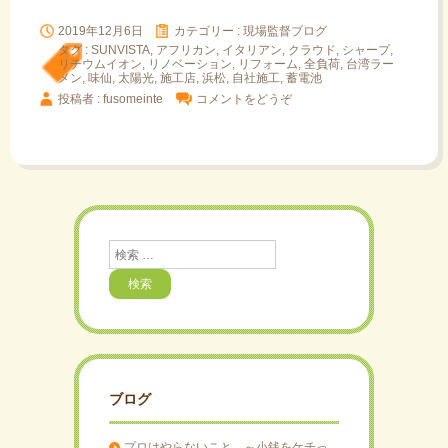
2019年12月6日
カテゴリー :
現場監督ブログ
タグ :
SUNVISTA
,
アフリカン
,
イタリアン
,
クラウド
,
シャープ
,
リチウムイオン
,
リノベーション
,
リフォーム
,
全負荷
,
台湾ラー
メン
,
味仙
,
太陽光
,
施工店
,
浜松
,
自社施工
,
蓄電池
投稿者 : fusomeinte
コメントをどうぞ
検
索
ブログ
プロはやらないこと ～小銭をケチっ