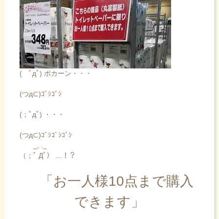
( ﾟдﾟ) ポカーン・・・
(つд⊂)ｺﾞｼｺﾞｼ
(；ﾟдﾟ) ・・・
(つд⊂)ｺﾞｼｺﾞｼｺﾞｼ
_, ._
（；ﾟ Дﾟ） …！？
「お一人様10点まで購入
できます」