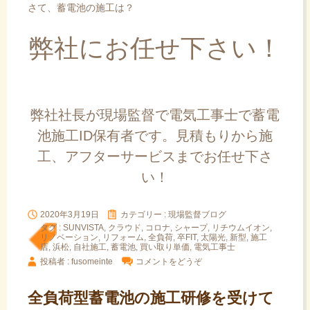
さて、蓄電池の施工は？
弊社にお任せ下さい！
弊社社長が現場監督で電気工事士で蓄電
池施工ID保有者です。見積もりから施
工、アフターサービスまでお任せ下さ
い！
2020年3月19日
カテゴリー :
現場監督ブログ
タグ :
SUNVISTA
,
クラウド
,
コロナ
,
シャープ
,
リチウムイオン
,
リノベーション
,
リフォーム
,
全負荷
,
卒FIT
,
太陽光
,
新型
,
施工
店
,
浜松
,
自社施工
,
蓄電池
,
買い取り単価
,
電気工事士
投稿者 : fusomeinte
コメントをどうぞ
全負荷型蓄電池の施工研修を受けて