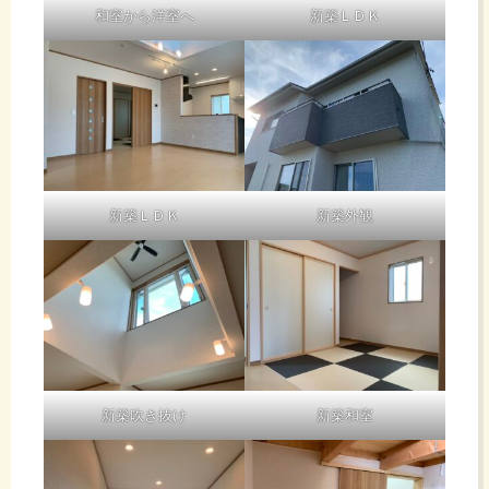
和室から洋室へ
新築ＬＤＫ
新築ＬＤＫ
新築外観
新築吹き抜け
新築和室