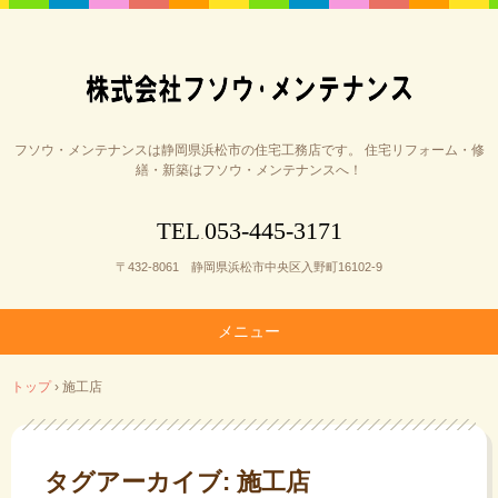
フソウ・メンテナンスは静岡県浜松市の住宅工務店です。 住宅リフォーム・修
繕・新築はフソウ・メンテナンスへ！
053-445-3171
TEL
.
〒432-8061 静岡県浜松市中央区入野町16102-9
メニュー
コ
トップ
›
施工店
ン
テ
ン
ツ
タグアーカイブ:
施工店
へ