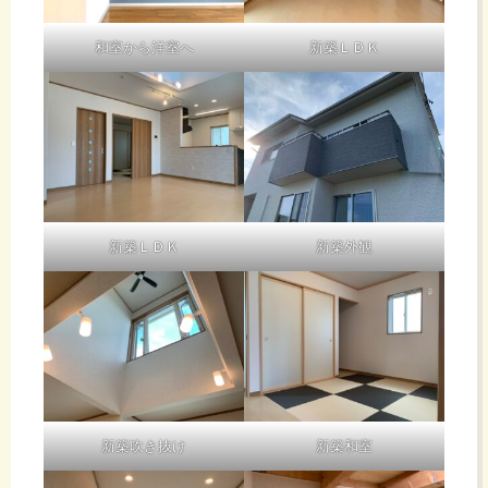
和室から洋室へ
新築ＬＤＫ
新築ＬＤＫ
新築外観
新築吹き抜け
新築和室