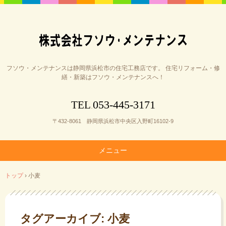
フソウ・メンテナンスは静岡県浜松市の住宅工務店です。 住宅リフォーム・修
繕・新築はフソウ・メンテナンスへ！
053-445-3171
TEL
.
〒432-8061 静岡県浜松市中央区入野町16102-9
メニュー
コ
トップ
›
小麦
ン
テ
ン
ツ
タグアーカイブ:
小麦
へ