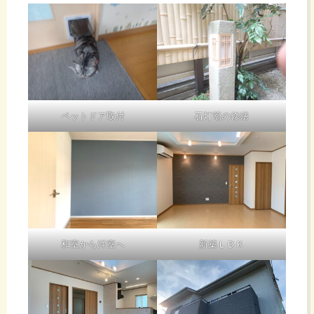
ペットドア取付
石灯篭の修繕
和室から洋室へ
新築ＬＤＫ