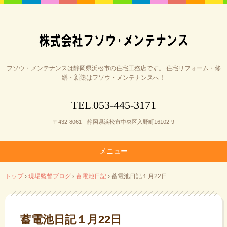
フソウ・メンテナンスは静岡県浜松市の住宅工務店です。 住宅リフォーム・修
繕・新築はフソウ・メンテナンスへ！
053-445-3171
TEL
.
〒432-8061 静岡県浜松市中央区入野町16102-9
メニュー
コ
トップ
›
現場監督ブログ
›
蓄電池日記
›
蓄電池日記１月22日
ン
テ
ン
ツ
蓄電池日記１月22日
へ