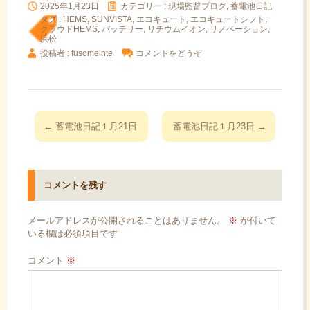
2025年1月23日
カテゴリー :
現場監督ブログ, 蓄電池日記
タグ :
HEMS
,
SUNVISTA
,
エコキュート
,
エコキュートシフト
,
クラウドHEMS
,
バッテリー
,
リチウムイオン
,
リノベーション
,
浜松
投稿者 : fusomeinte
コメントをどうぞ
投
←
蓄電池日記１月21日
蓄電池日記１月23日
→
稿
ナ
ビ
コメントを残す
ゲ
ー
メールアドレスが公開されることはありません。
※
が付いて
シ
いる欄は必須項目です
ョ
コメント
※
ン