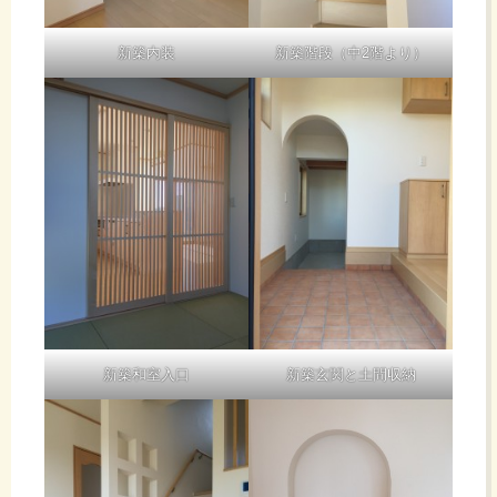
新築内装
新築階段（中2階より）
新築和室入口
新築玄関と土間収納