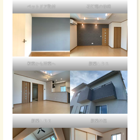
ペットドア取付
石灯篭の修繕
和室から洋室へ
新築ＬＤＫ
新築ＬＤＫ
新築外観