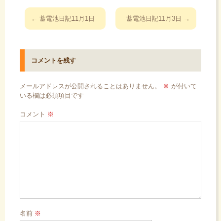
投
←
蓄電池日記11月1日
蓄電池日記11月3日
→
稿
ナ
ビ
コメントを残す
ゲ
ー
メールアドレスが公開されることはありません。
※
が付いて
シ
いる欄は必須項目です
ョ
コメント
※
ン
名前
※