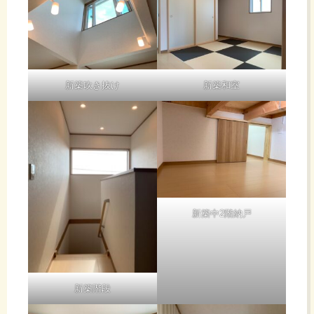
新築吹き抜け
新築和室
新築中2階納戸
新築階段