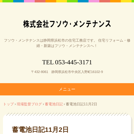
フソウ・メンテナンスは静岡県浜松市の住宅工務店です。 住宅リフォーム・修
繕・新築はフソウ・メンテナンスへ！
053-445-3171
TEL
.
〒432-8061 静岡県浜松市中央区入野町16102-9
メニュー
コ
トップ
›
現場監督ブログ
›
蓄電池日記
›
蓄電池日記11月2日
ン
テ
ン
ツ
蓄電池日記11月2日
へ