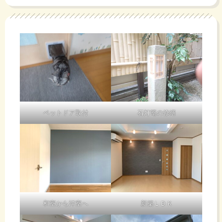
ペットドア取付
石灯篭の修繕
和室から洋室へ
新築ＬＤＫ