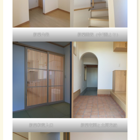
新築内装
新築階段（中2階より）
新築和室入口
新築玄関と土間収納