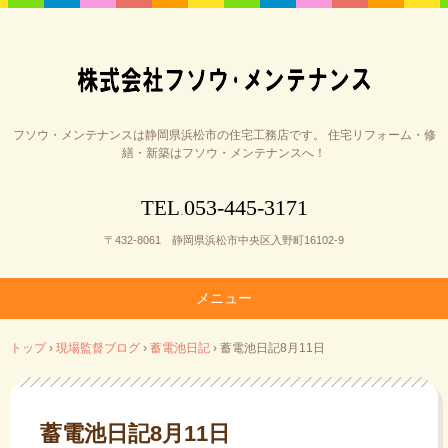
フソウ・メンテナンスは静岡県浜松市の住宅工務店です。 住宅リフォーム・修
繕・新築はフソウ・メンテナンスへ！
053-445-3171
TEL
.
〒432-8061 静岡県浜松市中央区入野町16102-9
メニュー
コ
トップ
›
現場監督ブログ
›
蓄電池日記
›
蓄電池日記8月11日
ン
テ
ン
ツ
蓄電池日記8月11日
へ