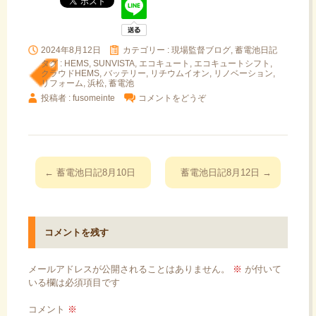
2024年8月12日
カテゴリー :
現場監督ブログ, 蓄電池日記
タグ :
HEMS
,
SUNVISTA
,
エコキュート
,
エコキュートシフト
,
クラウドHEMS
,
バッテリー
,
リチウムイオン
,
リノベーション
,
リフォーム
,
浜松
,
蓄電池
投稿者 : fusomeinte
コメントをどうぞ
投
←
蓄電池日記8月10日
蓄電池日記8月12日
→
稿
ナ
ビ
コメントを残す
ゲ
ー
メールアドレスが公開されることはありません。
※
が付いて
シ
いる欄は必須項目です
ョ
コメント
※
ン