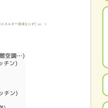
）
ロエネルギー達成ならず(´;ω;｀)
）
）