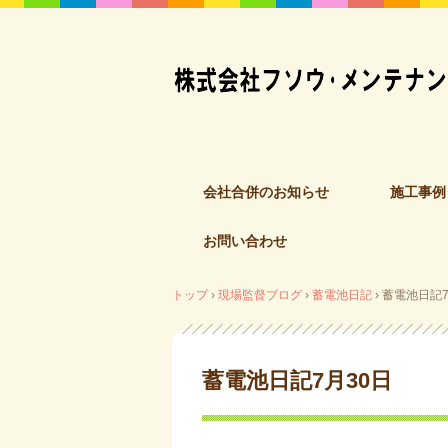
コ
会社合併のお知らせ
施工事例
ン
テ
お問い合わせ
ン
ツ
へ
トップ
›
現場監督ブログ
›
蓄電池日記
›
蓄電池日記7
ス
キ
ッ
蓄電池日記7月30日
プ