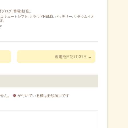
ブログ, 蓄電池日記
エコキュートシフト
,
クラウドHEMS
,
バッテリー
,
リチウムイオ
池
ぞ
蓄電池日記7月31日
→
ません。
※
が付いている欄は必須項目です