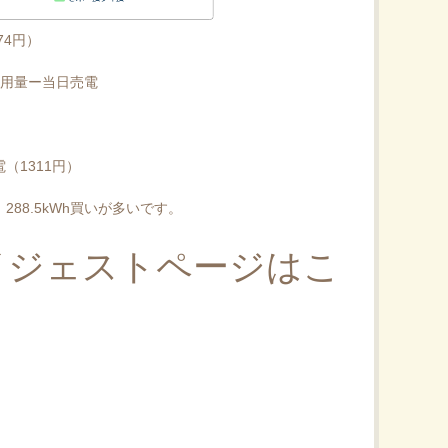
74円）
使用量ー当日売電
（1311円）
88.5kWh買いが多いです。
イジェストページはこ