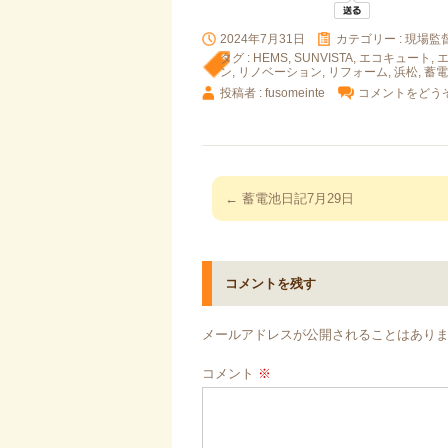
2024年7月31日
カテゴリー :
現場監督
タグ :
HEMS
,
SUNVISTA
,
エコキュート
,
ン
,
リノベーション
,
リフォーム
,
浜松
,
蓄電
投稿者 : fusomeinte
コメントをどう
投
←
蓄電池日記7月29日
稿
ナ
ビ
コメントを残す
ゲ
ー
メールアドレスが公開されることはあり
シ
ョ
コメント
※
ン