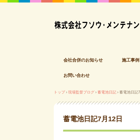
コ
会社合併のお知らせ
施工事例
ン
テ
お問い合わせ
ン
ツ
へ
トップ
›
現場監督ブログ
›
蓄電池日記
›
蓄電池日記7
ス
キ
ッ
蓄電池日記7月12日
プ