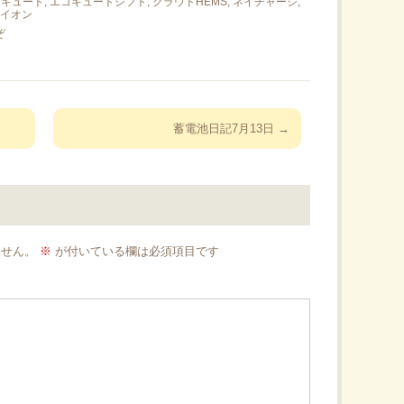
コキュート
,
エコキュートシフト
,
クラウドHEMS
,
ネイチャージ
,
イオン
ぞ
蓄電池日記7月13日
→
ません。
※
が付いている欄は必須項目です