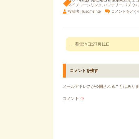
タグ :
HEMS
,
NACHAGE
,
SUNVISTA
,
エ
ネイチャージリンク
,
バッテリー
,
リチウム
投稿者 : fusomeinte
コメントをどう
投
←
蓄電池日記7月11日
稿
ナ
ビ
コメントを残す
ゲ
ー
メールアドレスが公開されることはあり
シ
ョ
コメント
※
ン