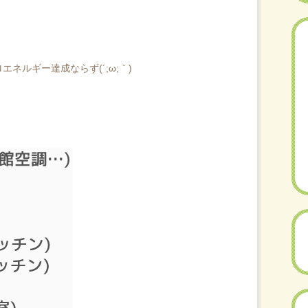
ロエネルギー達成ならず(´;ω;｀)
）