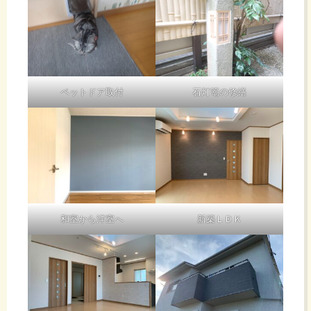
ペットドア取付
石灯篭の修繕
和室から洋室へ
新築ＬＤＫ