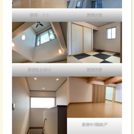
新築ＬＤＫ
新築外観
新築吹き抜け
新築和室
新築中2階納戸