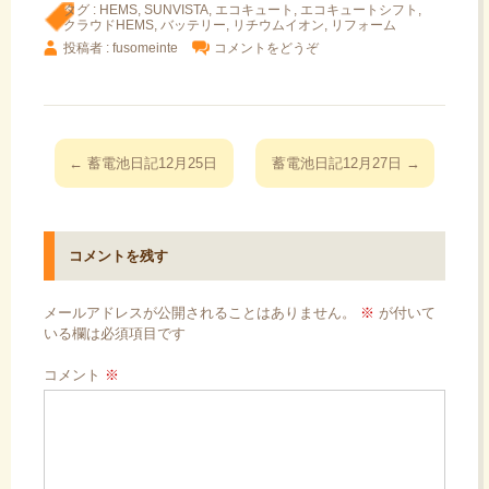
タグ :
HEMS
,
SUNVISTA
,
エコキュート
,
エコキュートシフト
,
クラウドHEMS
,
バッテリー
,
リチウムイオン
,
リフォーム
投稿者 : fusomeinte
コメントをどうぞ
投
←
蓄電池日記12月25日
蓄電池日記12月27日
→
稿
ナ
ビ
コメントを残す
ゲ
ー
メールアドレスが公開されることはありません。
※
が付いて
シ
いる欄は必須項目です
ョ
コメント
※
ン