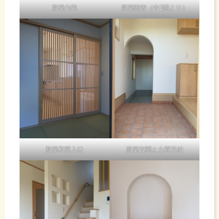
新築内装
新築階段（中2階より）
新築和室入口
新築玄関と土間収納