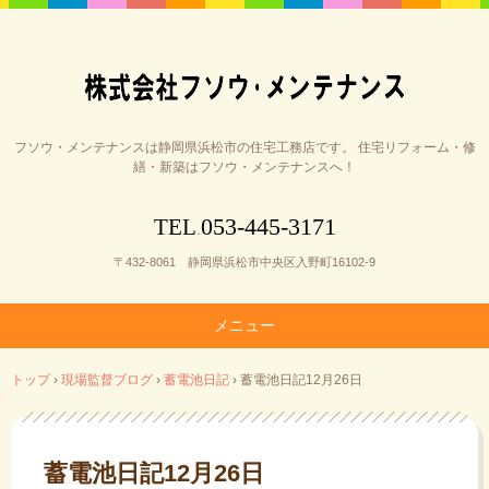
フソウ・メンテナンスは静岡県浜松市の住宅工務店です。 住宅リフォーム・修
繕・新築はフソウ・メンテナンスへ！
053-445-3171
TEL
.
〒432-8061 静岡県浜松市中央区入野町16102-9
メニュー
コ
トップ
›
現場監督ブログ
›
蓄電池日記
›
蓄電池日記12月26日
ン
テ
ン
ツ
蓄電池日記12月26日
へ