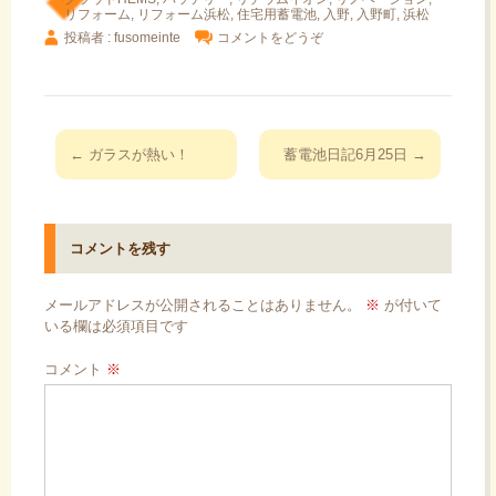
リフォーム
,
リフォーム浜松
,
住宅用蓄電池
,
入野
,
入野町
,
浜松
投稿者 : fusomeinte
コメントをどうぞ
投
←
ガラスが熱い！
蓄電池日記6月25日
→
稿
ナ
ビ
コメントを残す
ゲ
ー
メールアドレスが公開されることはありません。
※
が付いて
シ
いる欄は必須項目です
ョ
コメント
※
ン