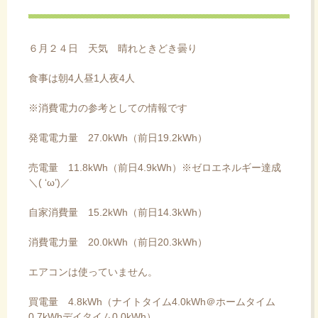
ス
キ
ッ
６月２４日 天気 晴れときどき曇り
プ
食事は朝4人昼1人夜4人
※消費電力の参考としての情報です
発電電力量 27.0kWh（前日19.2kWh）
売電量 11.8kWh（前日4.9kWh）※ゼロエネルギー達成
＼( ‘ω’)／
自家消費量 15.2kWh（前日14.3kWh）
消費電力量 20.0kWh（前日20.3kWh）
エアコンは使っていません。
買電量 4.8kWh（ナイトタイム4.0kWh＠ホームタイム
0.7kWhデイタイム0.0kWh）