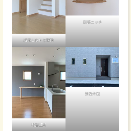
新築ニッチ
新築ＬＤＫと階段
新築外観
新築LDK