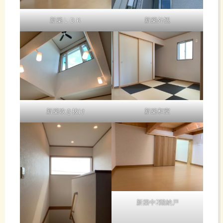
新築ＬＤＫ
新築外観
新築吹き抜け
新築和室
新築中2階納戸