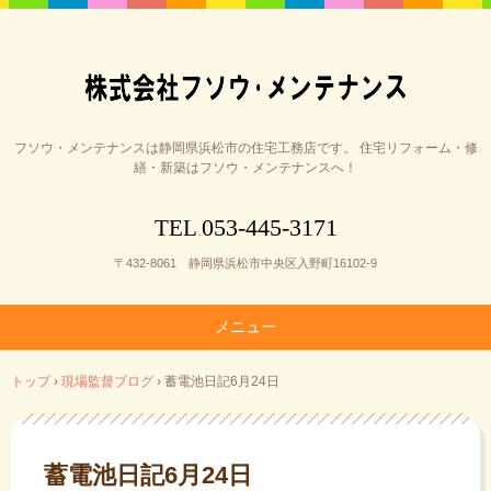
フソウ・メンテナンスは静岡県浜松市の住宅工務店です。 住宅リフォーム・修
繕・新築はフソウ・メンテナンスへ！
053-445-3171
TEL
.
〒432-8061 静岡県浜松市中央区入野町16102-9
メニュー
コ
トップ
›
現場監督ブログ
›
蓄電池日記6月24日
ン
テ
ン
ツ
蓄電池日記6月24日
へ