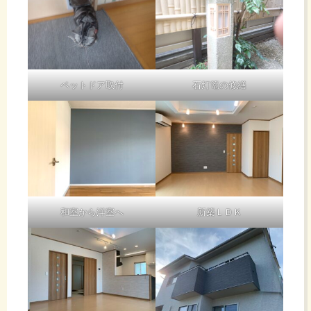
ペットドア取付
石灯篭の修繕
和室から洋室へ
新築ＬＤＫ