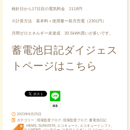
検針日から17日目の電気料金 2118円
※計算方法 基本料＋使用量ー前月売電（2301円）
月間ゼロエネルギー未達成 30.5kWh買いが多いです。
蓄電池日記ダイジェス
トページはこちら
2023年6月25日
カテゴリー :
現場監督ブログ
,
現場監督ブログ, 蓄電池日記
タグ :
HEMS
,
SUNVISTA
,
エコキュート
,
エコキュートシフト
,
クラウドHEMS
,
バッテリー
,
リチウムイオン
,
リノベーション
,