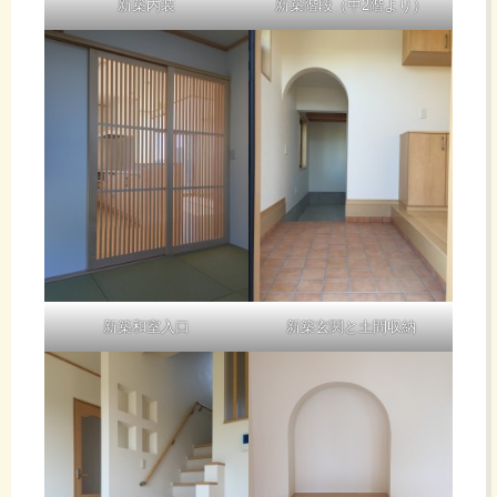
新築内装
新築階段（中2階より）
新築和室入口
新築玄関と土間収納