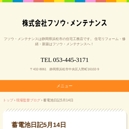
フソウ・メンテナンスは静岡県浜松市の住宅工務店です。 住宅リフォーム・修
繕・新築はフソウ・メンテナンスへ！
053-445-3171
TEL
.
〒432-8061 静岡県浜松市中央区入野町16102-9
メニュー
コ
トップ
›
現場監督ブログ
›
蓄電池日記5月14日
ン
テ
ン
ツ
蓄電池日記5月14日
へ