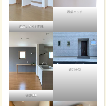
新築ニッチ
新築ＬＤＫと階段
新築外観
新築LDK