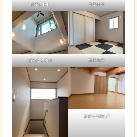
新築ＬＤＫ
新築外観
新築吹き抜け
新築和室
新築中2階納戸