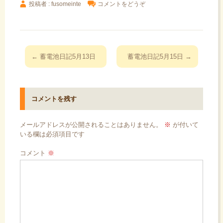
投稿者 : fusomeinte
コメントをどうぞ
投
←
蓄電池日記5月13日
蓄電池日記5月15日
→
稿
ナ
ビ
コメントを残す
ゲ
ー
メールアドレスが公開されることはありません。
※
が付いて
シ
いる欄は必須項目です
ョ
コメント
※
ン