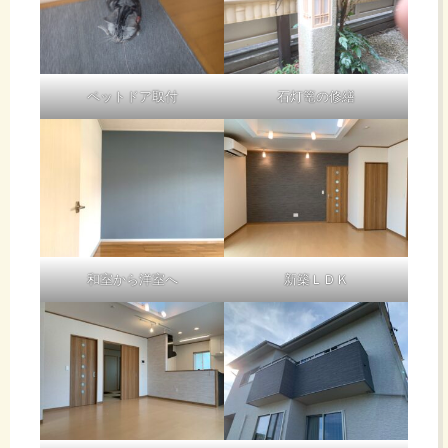
ペットドア取付
石灯篭の修繕
和室から洋室へ
新築ＬＤＫ