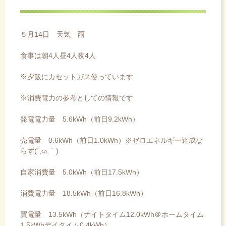
ス
キ
ッ
５月14日 天気 雨
プ
食事は朝4人昼4人夜4人
※夕飯にカセットガス使っています
※消費電力の参考としての情報です
発電電力量 5.6kWh（前日9.2kWh）
売電量 0.6kWh（前日1.0kWh）※ゼロエネルギー達成な
らず(´;ω;｀)
自家消費量 5.0kWh（前日17.5kWh）
消費電力量 18.5kWh（前日16.8kWh）
買電量 13.5kWh（ナイトタイム12.0kWh＠ホームタイム
1.5kWhデイタイム0.4kWh）