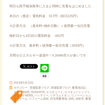
明日も雨予報深夜帯に入ると同時に充電をはじめました
本日の（推定）電気料金 317円（前日225円）
※計算方法 （基本料÷検針日数）＋使用量ー当日売電
検針日から4日目の電気料金 -441円
※計算方法 基本料＋使用量ー前月売電（3034円）
月間ゼロエネルギー達成中！4.2kWh売りが多いです
2023年5月15日
カテゴリー :
現場監督ブログ
,
現場監督ブログ, 蓄電池日記
タグ :
HEMS
,
SUNVISTA
,
エコキュート
,
エコキュートシフト
,
クラウドHEMS
,
バッテリー
,
リチウムイオン
,
リノベーション
,
リフォーム
,
リフォーム浜松
,
住宅用蓄電池
,
浜松
,
浜松市
,
蓄電
池