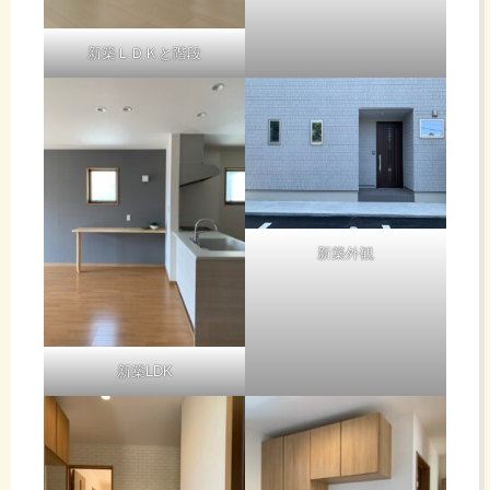
新築ＬＤＫと階段
新築外観
新築LDK