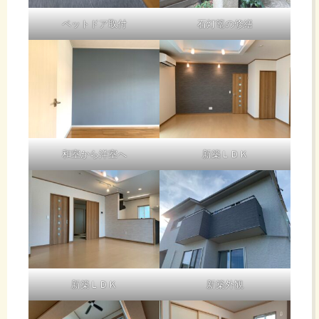
ペットドア取付
石灯篭の修繕
和室から洋室へ
新築ＬＤＫ
新築ＬＤＫ
新築外観