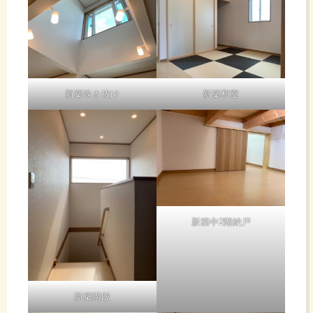
新築吹き抜け
新築和室
新築中2階納戸
新築階段