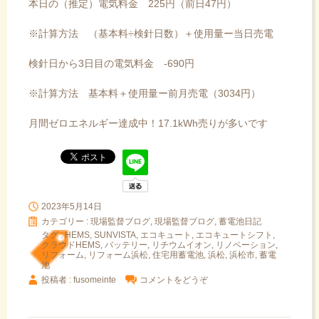
本日の（推定）電気料金 225円（前日47円）
※計算方法 （基本料÷検針日数）＋使用量ー当日売電
検針日から3日目の電気料金 -690円
※計算方法 基本料＋使用量ー前月売電（3034円）
月間ゼロエネルギー達成中！17.1kWh売りが多いです
2023年5月14日
カテゴリー :
現場監督ブログ
,
現場監督ブログ, 蓄電池日記
タグ :
HEMS
,
SUNVISTA
,
エコキュート
,
エコキュートシフト
,
クラウドHEMS
,
バッテリー
,
リチウムイオン
,
リノベーション
,
リフォーム
,
リフォーム浜松
,
住宅用蓄電池
,
浜松
,
浜松市
,
蓄電
池
投稿者 : fusomeinte
コメントをどうぞ