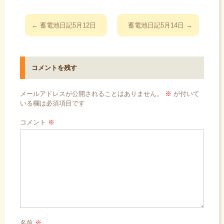
投
←
蓄電池日記5月12日
蓄電池日記5月14日
→
稿
ナ
ビ
コメントを残す
ゲ
ー
メールアドレスが公開されることはありません。
※
が付いて
シ
いる欄は必須項目です
ョ
コメント
※
ン
名前
※