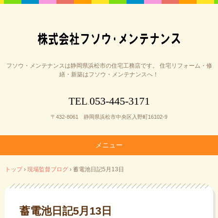
フソウ・メンテナンスは静岡県浜松市の住宅工務店です。 住宅リフォーム・修
繕・新築はフソウ・メンテナンスへ！
053-445-3171
TEL
.
〒432-8061 静岡県浜松市中央区入野町16102-9
メニュー
コ
トップ
›
現場監督ブログ
›
蓄電池日記5月13日
ン
テ
ン
ツ
蓄電池日記5月13日
へ