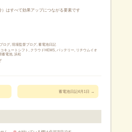
分）はすべて効果アップにつながる要素です
ブログ
,
現場監督ブログ, 蓄電池日記
エコキュートシフト
,
クラウドHEMS
,
バッテリー
,
リチウムイオ
用蓄電池
,
浜松
ぞ
蓄電池日記4月1日
→
ません。
※
が付いている欄は必須項目です