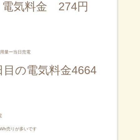
電気料金 274円
使用量ー当日売電
日目の電気料金4664
電
kWh売りが多いです