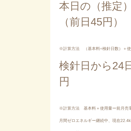
本日の（推定）
（前日45円）
※計算方法 （基本料÷検針日数）＋
検針日から24
円
※計算方法 基本料＋使用量ー前月売
月間ゼロエネルギー継続中、現在22.4