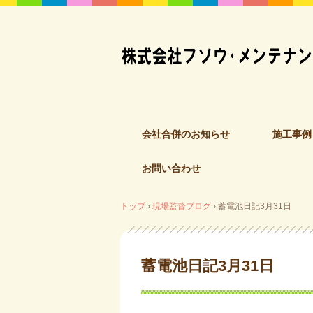
コ
会社合併のお知らせ
施工事例
ン
テ
お問い合わせ
ン
ツ
へ
トップ
›
現場監督ブログ
›
蓄電池日記3月31日
ス
キ
ッ
蓄電池日記3月31日
プ