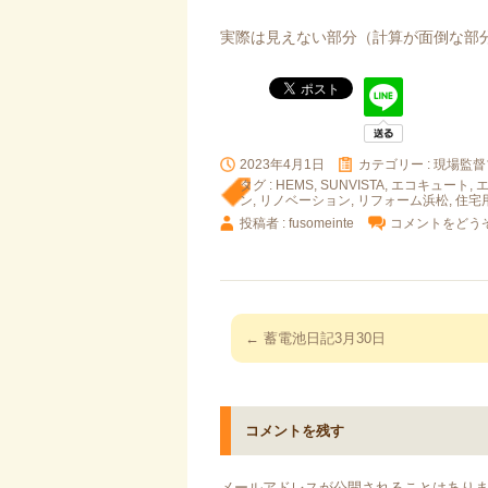
実際は見えない部分（計算が面倒な部
2023年4月1日
カテゴリー :
現場監督
タグ :
HEMS
,
SUNVISTA
,
エコキュート
,
ン
,
リノベーション
,
リフォーム浜松
,
住宅
投稿者 : fusomeinte
コメントをどう
投
←
蓄電池日記3月30日
稿
ナ
ビ
コメントを残す
ゲ
ー
メールアドレスが公開されることはあり