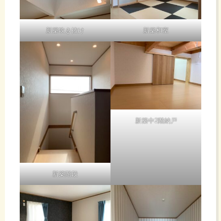
新築吹き抜け
新築和室
新築中2階納戸
新築階段