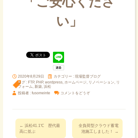
「ご安心くださ
い」
2020年8月29日
カテゴリー :
現場監督ブログ
タグ :
FTP
,
PHP
,
wordpress
,
ホームページ
,
リノベーション
,
リ
フォーム
,
新築
,
浜松
投稿者 : fusomeinte
コメントをどうぞ
投
←
浜松41.1℃ 歴代最
全負荷型クラウド蓄電
稿
高に並ぶ
池施工しました！
→