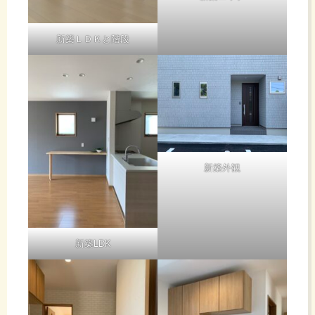
新築ＬＤＫと階段
新築外観
新築LDK