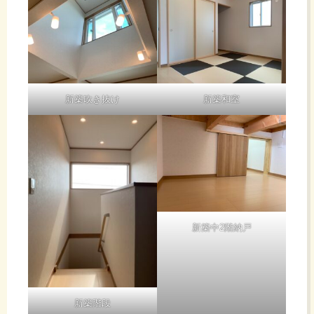
新築吹き抜け
新築和室
新築中2階納戸
新築階段