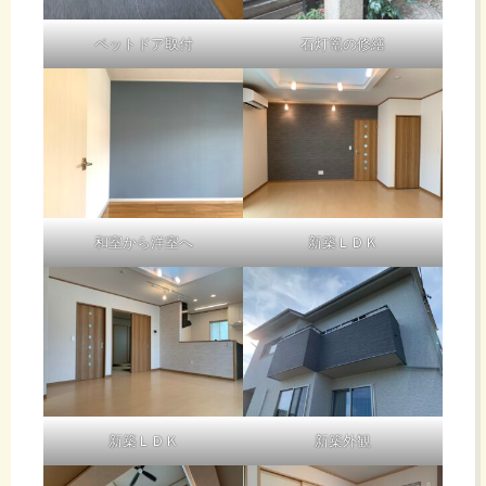
ペットドア取付
石灯篭の修繕
和室から洋室へ
新築ＬＤＫ
新築ＬＤＫ
新築外観