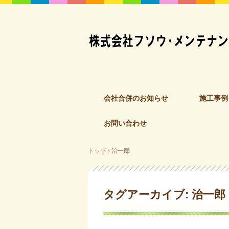
コ
会社合併のお知らせ
施工事例
ン
テ
お問い合わせ
ン
ツ
へ
トップ
›
治一郎
ス
キ
ッ
タグアーカイブ:
治一郎
プ