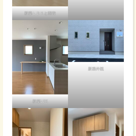
新築ＬＤＫと階段
新築外観
新築LDK