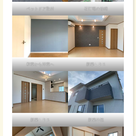
ペットドア取付
石灯篭の修繕
和室から洋室へ
新築ＬＤＫ
新築ＬＤＫ
新築外観