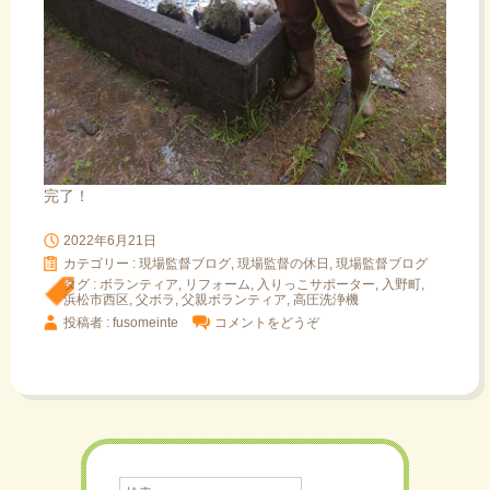
完了！
2022年6月21日
カテゴリー :
現場監督ブログ, 現場監督の休日
,
現場監督ブログ
タグ :
ボランティア
,
リフォーム
,
入りっこサポーター
,
入野町
,
浜松市西区
,
父ボラ
,
父親ボランティア
,
高圧洗浄機
投稿者 : fusomeinte
コメントをどうぞ
検