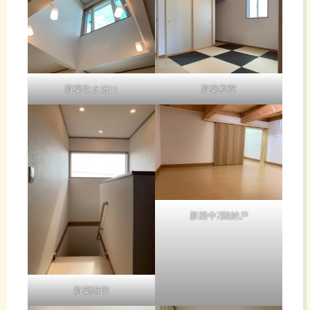
新築吹き抜け
新築和室
新築中2階納戸
新築階段