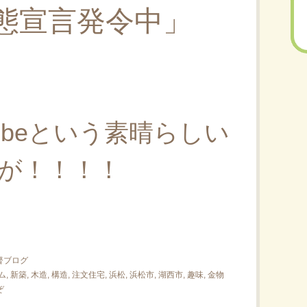
態宣言発令中」
tubeという素晴らしい
が！！！！
督ブログ
ム
,
新築
,
木造
,
構造
,
注文住宅
,
浜松
,
浜松市
,
湖西市
,
趣味
,
金物
ぞ