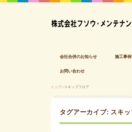
コ
会社合併のお知らせ
施工事例
ン
テ
お問い合わせ
ン
ツ
へ
トップ
›
スキップフロア
ス
キ
ッ
タグアーカイブ:
スキッ
プ