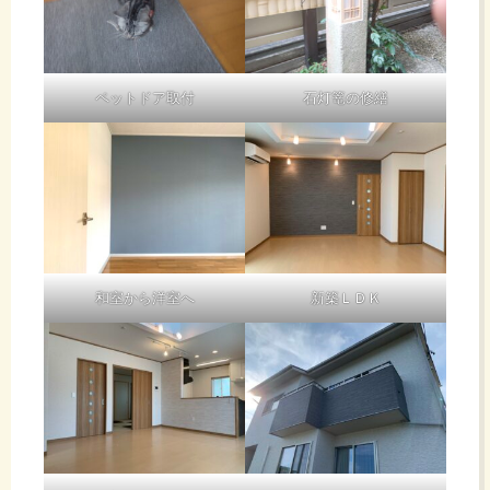
ペットドア取付
石灯篭の修繕
和室から洋室へ
新築ＬＤＫ