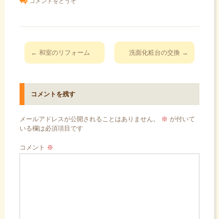
コメントをどうぞ
投
←
和室のリフォーム
洗面化粧台の交換
→
稿
ナ
ビ
コメントを残す
ゲ
ー
メールアドレスが公開されることはありません。
※
が付いて
シ
いる欄は必須項目です
ョ
コメント
※
ン