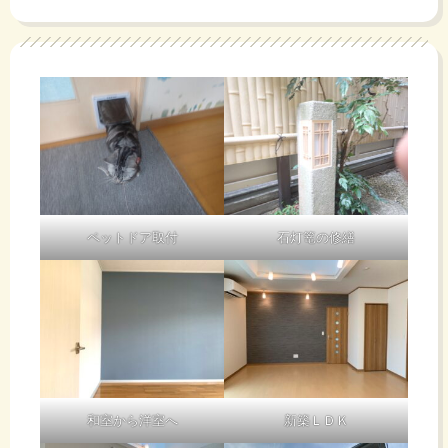
ペットドア取付
石灯篭の修繕
和室から洋室へ
新築ＬＤＫ