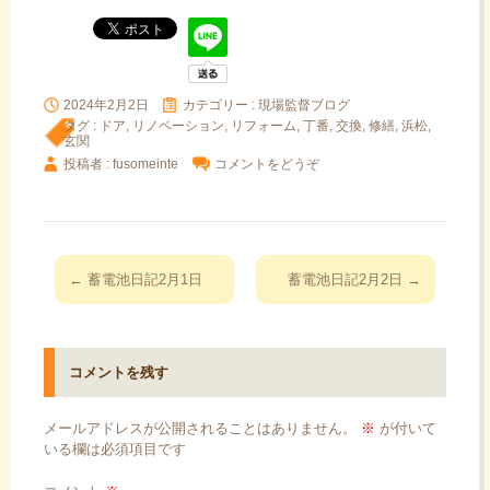
2024年2月2日
カテゴリー :
現場監督ブログ
タグ :
ドア
,
リノベーション
,
リフォーム
,
丁番
,
交換
,
修繕
,
浜松
,
玄関
投稿者 : fusomeinte
コメントをどうぞ
投
←
蓄電池日記2月1日
蓄電池日記2月2日
→
稿
ナ
ビ
コメントを残す
ゲ
ー
メールアドレスが公開されることはありません。
※
が付いて
シ
いる欄は必須項目です
ョ