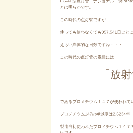
FG-4P型点灯管、ナショナル（現Pan
とは明らかです。
この時代の点灯管ですが
使っても使わなくても957.541日ご
えらい具体的な日数ですね・・・
この時代の点灯管の電極には
「放射
であるプロメチウム１４７が使われて
プロメチウム147の半減期は2.6234年
製造当初使われたプロメチウム１４７
けです。