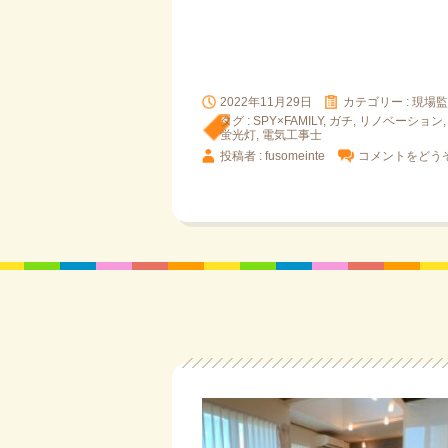
2022年11月29日
カテゴリー :
現場監
タグ :
SPY×FAMILY
,
ガチ
,
リノベーション
蛍光灯
,
電気工事士
投稿者 : fusomeinte
コメントをどう