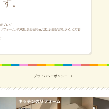
す。
督ブログ
,
リフォーム
,
半減期
,
放射性同位元素
,
放射性物質
,
浜松
,
点灯管
,
ぞ
プライバシーポリシー