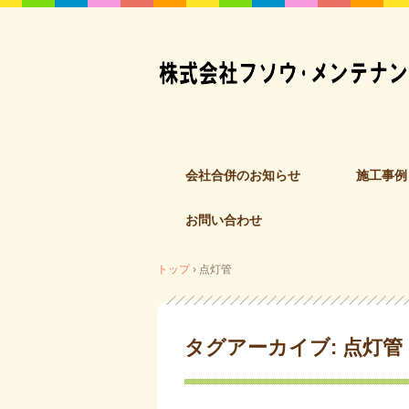
コ
会社合併のお知らせ
施工事例
ン
テ
お問い合わせ
ン
ツ
へ
トップ
›
点灯管
ス
キ
ッ
タグアーカイブ:
点灯管
プ