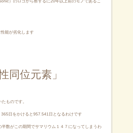
asonic）のロゴから察するに20年以上前のモノであるこ
とに性能が劣化します
性同位元素」
いたものです。
 365日をかけると957.541日となるわけです
の半数がこの期間でサマリウム１４７になってしまうわ