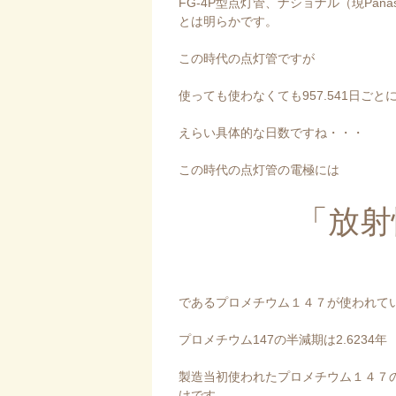
FG-4P型点灯管、ナショナル（現Pan
とは明らかです。
この時代の点灯管ですが
使っても使わなくても957.541日ご
えらい具体的な日数ですね・・・
この時代の点灯管の電極には
「放射
であるプロメチウム１４７が使われて
プロメチウム147の半減期は2.6234年
製造当初使われたプロメチウム１４７
けです。