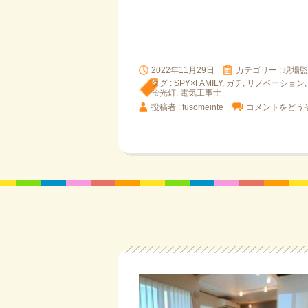
2022年11月29日
カテゴリー :
現場監
タグ :
SPY×FAMILY
,
ガチ
,
リノベーション
蛍光灯
,
電気工事士
投稿者 : fusomeinte
コメントをどう