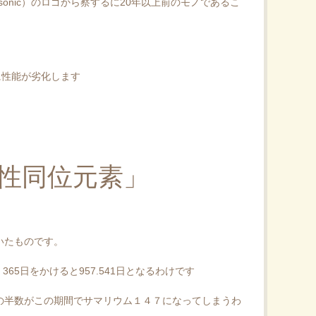
asonic）のロゴから察するに20年以上前のモノであるこ
とに性能が劣化します
性同位元素」
いたものです。
 365日をかけると957.541日となるわけです
の半数がこの期間でサマリウム１４７になってしまうわ