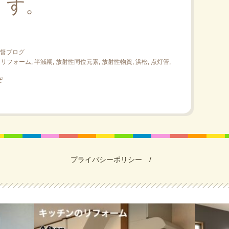
す。
督ブログ
,
リフォーム
,
半減期
,
放射性同位元素
,
放射性物質
,
浜松
,
点灯管
,
ぞ
プライバシーポリシー