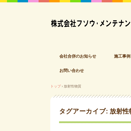
コ
会社合併のお知らせ
施工事例
ン
テ
お問い合わせ
ン
ツ
へ
トップ
›
放射性物質
ス
キ
ッ
タグアーカイブ:
放射性
プ