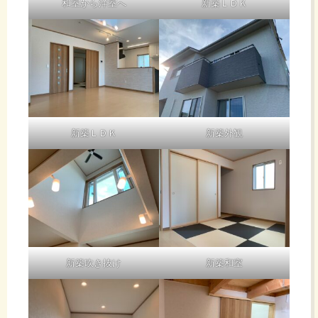
和室から洋室へ
新築ＬＤＫ
新築ＬＤＫ
新築外観
新築吹き抜け
新築和室