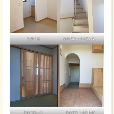
新築内装
新築階段（中2階より）
新築和室入口
新築玄関と土間収納