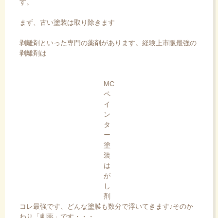
す。
まず、古い塗装は取り除きます
剥離剤といった専門の薬剤があります。経験上市販最強の
剥離剤は
MC
ペ
イ
ン
タ
ー
塗
装
は
が
し
剤
コレ最強です、どんな塗膜も数分で浮いてきます♪そのか
わり「劇薬」です・・・