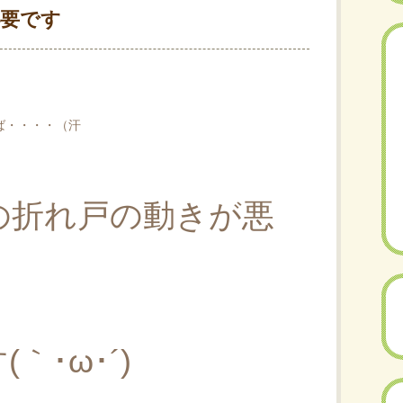
必要です
ば・・・・（汗
の折れ戸の動きが悪
｀･ω･´)ゞ