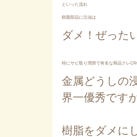
といった流れ
樹脂部品に注油は
ダメ！ぜった
特にサビ取り潤滑で有名な商品クレCRC
金属どうしの
界一優秀です
樹脂をダメに