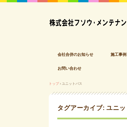
コ
会社合併のお知らせ
施工事例
ン
テ
お問い合わせ
ン
ツ
へ
トップ
›
ユニットバス
ス
キ
ッ
タグアーカイブ:
ユニッ
プ