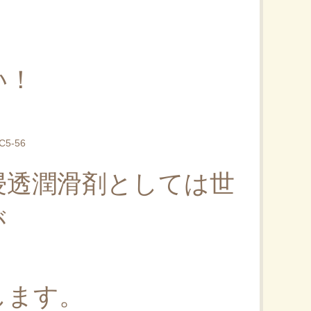
い！
5-56
浸透潤滑剤としては世
が
します。