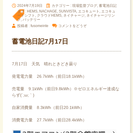
2024年7月19日
カテゴリー :
現場監督ブログ, 蓄電池日記
タグ :
HEMS
,
NACHAGE
,
SUNVISTA
,
エコキュート
,
エコキュ
ートシフト
,
クラウドHEMS
,
ネイチャージ
,
ネイチャージリン
ク
,
バッテリー
投稿者 : fusomeinte
コメントをどうぞ
蓄電池日記7月17日
7月17日 天気 晴れときどき曇り
発電電力量 26.7kWh（前日18.1kWh）
売電量 9.1kWh（前日9.8kWh）※ゼロエネルギー達成な
らず(´;ω;｀)
自家消費量 8.3kWh（前日20.1kWh）
消費電力量 27.7kWh（前日28.4kWh）