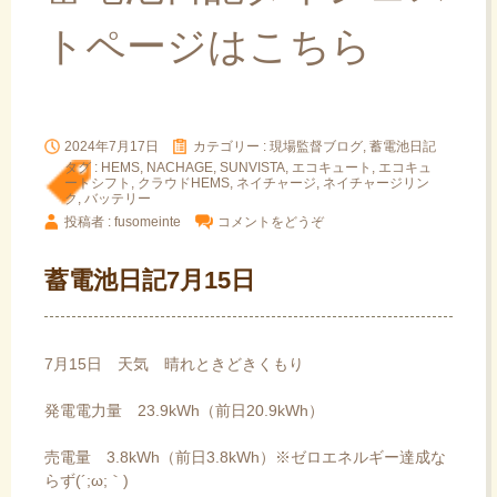
トページはこちら
2024年7月17日
カテゴリー :
現場監督ブログ, 蓄電池日記
タグ :
HEMS
,
NACHAGE
,
SUNVISTA
,
エコキュート
,
エコキュ
ートシフト
,
クラウドHEMS
,
ネイチャージ
,
ネイチャージリン
ク
,
バッテリー
投稿者 : fusomeinte
コメントをどうぞ
蓄電池日記7月15日
7月15日 天気 晴れときどきくもり
発電電力量 23.9kWh（前日20.9kWh）
売電量 3.8kWh（前日3.8kWh）※ゼロエネルギー達成な
らず(´;ω;｀)