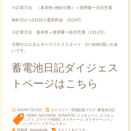
※計算方法 （基本料÷検針日数）＋使用量ー当日売電
検針日から5日目の電気料金 2524円
※計算方法 基本料＋使用量ー前月売電（1311円）
月間ゼロエネルギーマイナススタート 67.4kWh買いが多
いです。
蓄電池日記ダイジェス
トページはこちら
2024年7月13日
カテゴリー :
現場監督ブログ, 蓄電池日記
タグ :
HEMS
,
NACHAGE
,
SUNVISTA
,
エコキュート
,
エコキュ
ートシフト
,
クラウドHEMS
,
ネイチャージ
,
ネイチャージリン
ク
,
バッテリー
,
リチウムイオン
投稿者 : fusomeinte
コメントをどうぞ