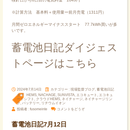
検針日から6日目の電気料金 2849円
※計算方法 基本料＋使用量ー前月売電（1311円）
月間ゼロエネルギーマイナススタート 77.7kWh買いが多
いです。
蓄電池日記ダイジェス
トページはこちら
2024年7月14日
カテゴリー :
現場監督ブログ, 蓄電池日記
タグ :
HEMS
,
NACHAGE
,
SUNVISTA
,
エコキュート
,
エコキュ
ートシフト
,
クラウドHEMS
,
ネイチャージ
,
ネイチャージリン
ク
,
バッテリー
,
リチウムイオン
投稿者 : fusomeinte
コメントをどうぞ
蓄電池日記7月12日