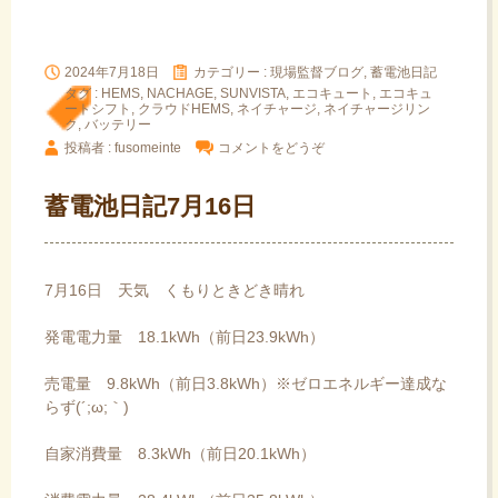
2024年7月18日
カテゴリー :
現場監督ブログ, 蓄電池日記
タグ :
HEMS
,
NACHAGE
,
SUNVISTA
,
エコキュート
,
エコキュ
ートシフト
,
クラウドHEMS
,
ネイチャージ
,
ネイチャージリン
ク
,
バッテリー
投稿者 : fusomeinte
コメントをどうぞ
蓄電池日記7月16日
7月16日 天気 くもりときどき晴れ
発電電力量 18.1kWh（前日23.9kWh）
売電量 9.8kWh（前日3.8kWh）※ゼロエネルギー達成な
らず(´;ω;｀)
自家消費量 8.3kWh（前日20.1kWh）