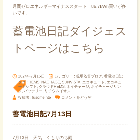
月間ゼロエネルギーマイナススタート 86.7kWh買いが多
いです。
蓄電池日記ダイジェス
トページはこちら
2024年7月15日
カテゴリー :
現場監督ブログ, 蓄電池日記
タグ :
HEMS
,
NACHAGE
,
SUNVISTA
,
エコキュート
,
エコキュ
ートシフト
,
クラウドHEMS
,
ネイチャージ
,
ネイチャージリン
ク
,
バッテリー
,
リチウムイオン
投稿者 : fusomeinte
コメントをどうぞ
蓄電池日記7月13日
7月13日 天気 くもりのち雨