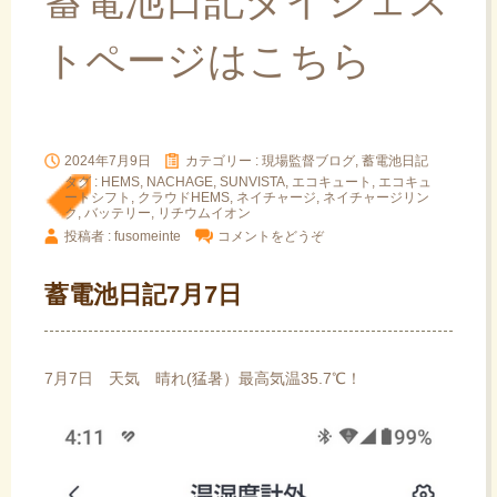
蓄電池日記ダイジェス
トページはこちら
2024年7月9日
カテゴリー :
現場監督ブログ, 蓄電池日記
タグ :
HEMS
,
NACHAGE
,
SUNVISTA
,
エコキュート
,
エコキュ
ートシフト
,
クラウドHEMS
,
ネイチャージ
,
ネイチャージリン
ク
,
バッテリー
,
リチウムイオン
投稿者 : fusomeinte
コメントをどうぞ
蓄電池日記7月7日
7月7日 天気 晴れ(猛暑）最高気温35.7℃！