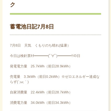
ク
ス
キ
ッ
プ
蓄電池日記7月8日
7月8日 天気 くもりのち晴れ(猛暑）
今日は検針票ｷﾀ━━━━(ﾟ∀ﾟ)━━━━!!の日
発電電力量 25.7kWh（前日28.9kWh）
売電量 3.3kWh（前日0.2kWh）※ゼロエネルギー達成な
らず(´;ω;｀)
自家消費量 22.4kWh（前日28.7kWh）
消費電力量 34.0kWh（前日34.3kWh）