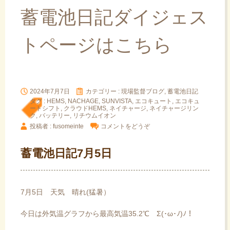
蓄電池日記ダイジェス
トページはこちら
2024年7月7日
カテゴリー :
現場監督ブログ, 蓄電池日記
タグ :
HEMS
,
NACHAGE
,
SUNVISTA
,
エコキュート
,
エコキュ
ートシフト
,
クラウドHEMS
,
ネイチャージ
,
ネイチャージリン
ク
,
バッテリー
,
リチウムイオン
投稿者 : fusomeinte
コメントをどうぞ
蓄電池日記7月5日
7月5日 天気 晴れ(猛暑）
今日は外気温グラフから最高気温35.2℃ Σ(･ω･ﾉ)ﾉ！