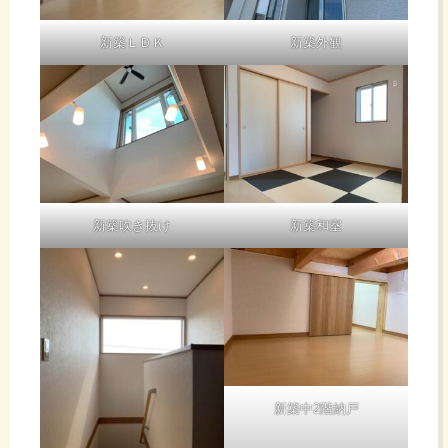
新築ＬＤＫ
新築外観
新築吹き抜け
新築和室
新築中2階納戸