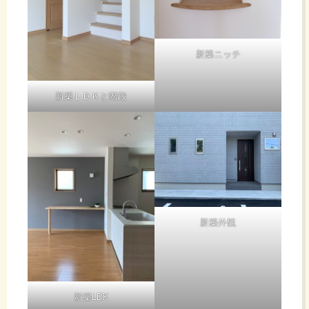
新築ニッチ
新築ＬＤＫと階段
新築外観
新築LDK