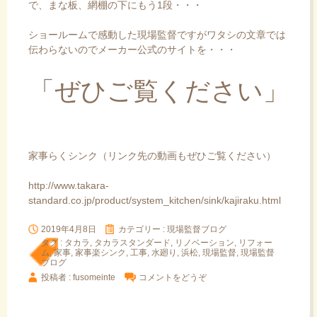
で、まな板、網棚の下にもう1段・・・
ショールームで感動した現場監督ですがワタシの文章では
伝わらないのでメーカー公式のサイトを・・・
「ぜひご覧ください」
家事らくシンク（リンク先の動画もぜひご覧ください）
http://www.takara-
standard.co.jp/product/system_kitchen/sink/kajiraku.html
2019年4月8日
カテゴリー :
現場監督ブログ
タグ :
タカラ
,
タカラスタンダード
,
リノベーション
,
リフォー
ム
,
家事
,
家事楽シンク
,
工事
,
水廻り
,
浜松
,
現場監督
,
現場監督
ブログ
投稿者 : fusomeinte
コメントをどうぞ