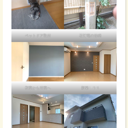
ペットドア取付
石灯篭の修繕
和室から洋室へ
新築ＬＤＫ