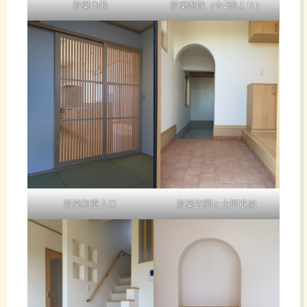
新築内装
新築階段（中2階より）
新築和室入口
新築玄関と土間収納