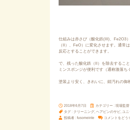
仕組みは赤さび（
酸化鉄(III)
、Fe2O
（II）、FeO）に変化させます。通
反応とすることができます。
で、残った酸化鉄（II）を除去するこ
ミンスポンジが便利です（通称激落ち
塗装より安く、きれいに、錆汚れの御
2018年6月7日
カテゴリー :
現場監督
タグ :
クリーニング
,
ヘアピンのサビ
,
ユニ
投稿者 : fusomeinte
コメントをどう