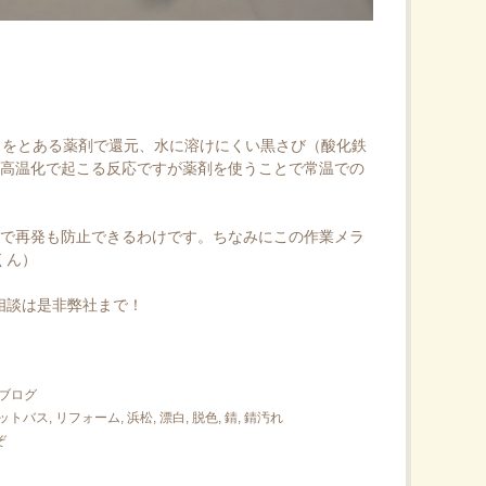
3）をとある薬剤で還元、水に溶けにくい黒さび（酸化鉄
常は高温化で起こる反応ですが薬剤を使うことで常温での
とで再発も防止できるわけです。ちなみにこの作業メラ
くん）
相談は是非弊社まで！
ブログ
ットバス
,
リフォーム
,
浜松
,
漂白
,
脱色
,
錆
,
錆汚れ
ぞ