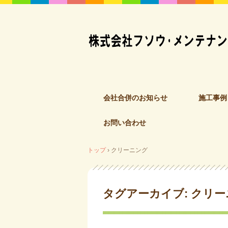
コ
会社合併のお知らせ
施工事例
ン
テ
お問い合わせ
ン
ツ
へ
トップ
›
クリーニング
ス
キ
ッ
タグアーカイブ:
クリー
プ