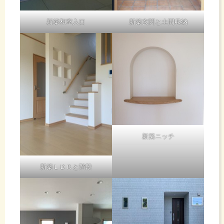
新築和室入口
新築玄関と土間収納
新築ニッチ
新築ＬＤＫと階段