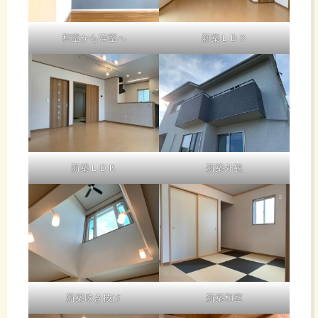
和室から洋室へ
新築ＬＤＫ
新築ＬＤＫ
新築外観
新築吹き抜け
新築和室