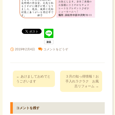
2019年2月4日
コメントをどうぞ
投
←
あけましておめでと
３月の知っ得情報！お
稿
うございます
手入れラクラク お風
呂リフォーム
→
ナ
ビ
ゲ
ー
コメントを残す
シ