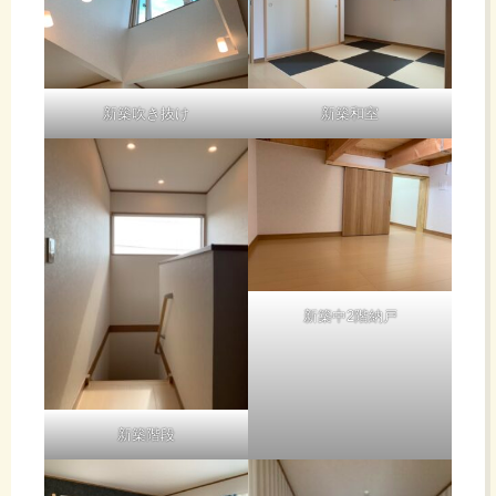
新築吹き抜け
新築和室
新築中2階納戸
新築階段