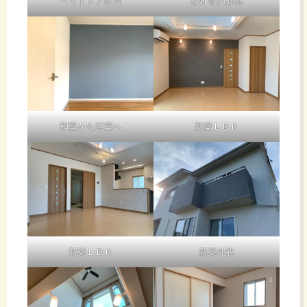
ペットドア取付
石灯篭の修繕
和室から洋室へ
新築ＬＤＫ
新築ＬＤＫ
新築外観