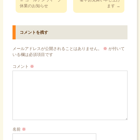
稿
休業のお知らせ
ます
→
ナ
ビ
ゲ
コメントを残す
ー
シ
メールアドレスが公開されることはありません。
※
が付いて
ョ
いる欄は必須項目です
ン
コメント
※
名前
※