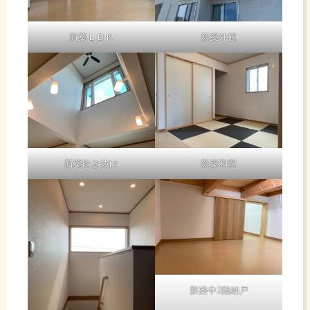
新築ＬＤＫ
新築外観
新築吹き抜け
新築和室
新築中2階納戸