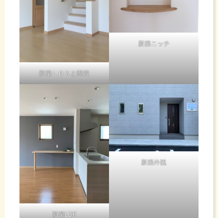
新築ニッチ
新築ＬＤＫと階段
新築外観
新築LDK