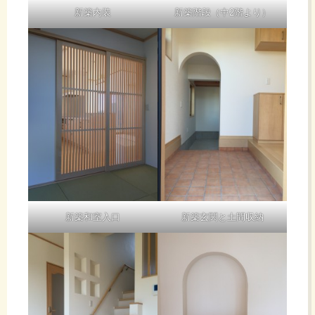
新築内装
新築階段（中2階より）
新築和室入口
新築玄関と土間収納