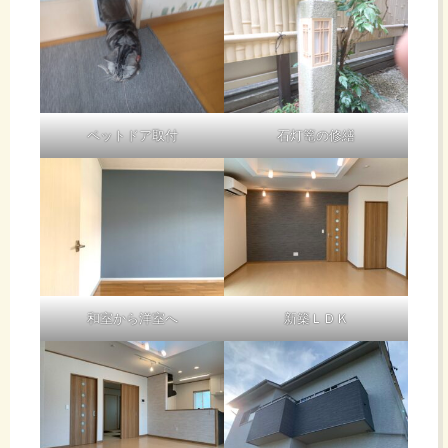
ペットドア取付
石灯篭の修繕
和室から洋室へ
新築ＬＤＫ