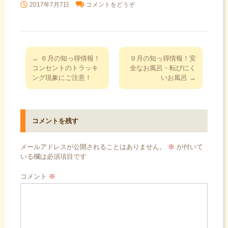
2017年7月7日
コメントをどうぞ
投
←
６月の知っ得情報！
９月の知っ得情報！安
稿
コンセントのトラッキ
全なお風呂・転びにく
ング現象にご注意！
いお風呂
→
ナ
ビ
ゲ
ー
コメントを残す
シ
ョ
メールアドレスが公開されることはありません。
※
が付いて
いる欄は必須項目です
ン
コメント
※