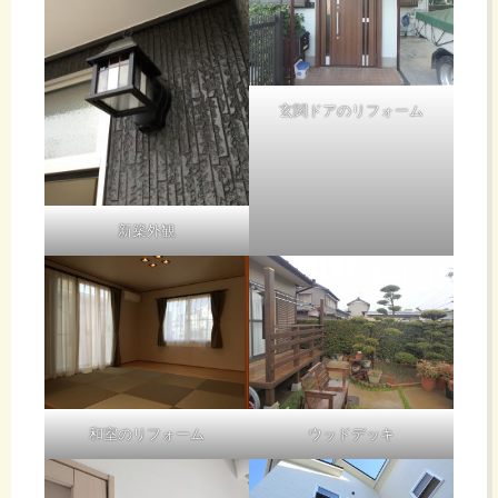
う
玄関ドアのリフォーム
生
活
新築外観
の
ア
ド
和室のリフォーム
ウッドデッキ
バ