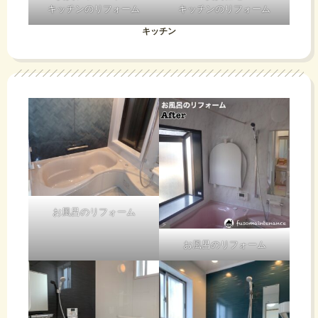
て
キッチンのリフォーム
キッチンのリフォーム
に写り込ん
え
ら
頼、
だ現場監督
キッチン
を
2025
て
お
消
その２
年3
る！
待
し
使用済み乾
ホームセン
月
電池をため
ターでたい
ち
る→使う
てい売って
た
いるので交
11
換して終了
し
り
日ま
お風呂のリフォーム
さて、ご自
身で
大事に至ら
て
（DIY）交
ず何より、
お風呂のリフォーム
で毎
換に挑戦さ
焼損部分を
やめてくだ
れる方
切りとり器
さい、そも
日蓄
い
具を交換し
そもなんで
あああ、失
て工事完了
使ってから
敗の尻ぬぐ