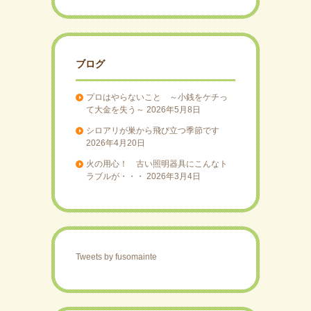
ぇ・・・
にあわれた
点で的確に
な
方のご冥福
アドバイス
獲
ッ
暴
をお祈りし
をいただけ
ます。
ます。
ト
ブログ
得
ト
発
さて、ドア
また、施工
ラッチによ
事例に使う
プロはやらないこと ～小銭をケチっ
ラ
る閉じ込め
写真などの
て大金を失う～
2026年5月8日
に
ド
し
事故を防ぐ
レタッチに
シロアリが巣から飛び立つ季節です
には？
も使えるの
2026年4月20日
ブ
かな？
は
ア
火の用心！ 古い照明器具にこんなト
ま
１ ドアの
ラブルが・・・
2026年3月4日
取り扱いは
実
ル
やさしく、
至
取
す
丁寧に バ
ーン、ドー
験
が・・・
ン（国際会
り
付
よ。
議）とかダ
Tweets by fusomainte
メ、絶対！
し
ま
２ 定期的