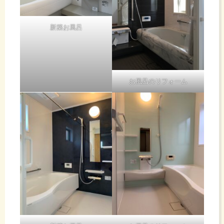
ば取り付け
て完了で
ま
ブ
す。
新築お風呂
し
難
チ
た。
し
お風呂のリフォーム
壊
い
し
ア
と
て
ラ
感
フ
ィ
節水してい
じ
るわけで