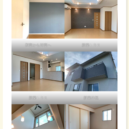
せ
っ
ん
飛
和室から洋室へ
新築ＬＤＫ
ただ、積み
び
上げたデー
タをはじめ
てアウトプ
ま
ットしまし
た。すべて
のデータの
す
一部ではあ
りますがこ
新築ＬＤＫ
新築外観
れからはこ
ういった場
に蓄電池日
今日の現場
記で積み上
がまさしく
げたデータ