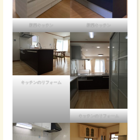
だ
交換、ラッ
ネにもなる
します
ん
陽光
チには何種
のですね。
類かバリエ
残
検電器
ーションが
さて、ペッ
新築キッチン
新築キッチン
↓（メーカ
余剰
で
あります。
トドア施工
ーサイトよ
の流れ
念
り）
その１ バ
電力
い
ックセット
１ ご連絡
頂いたら担
な
の活
ラッチフロ
当者が訪問
る
ントと軸の
します、確
器具の故障
距離です
実に取付が
施
用
と断定、器
キッチンのリフォーム
できること
と
具を外す
をチェック
と・・・
工
２ ペット
か
このドアの
つながって
ドア本体は
目的、細部
場合
いるはずの
キッチンのリフォーム
お客様にご
事
はリンク先
50mm
電線がつな
用意いただ
をみてくだ
の
がっていな
きます
さい。
その２ ラ
い！！
ッチフロン