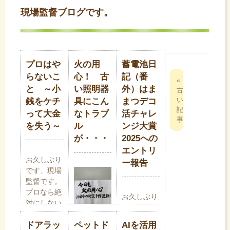
現場監督ブログです。
プロはや
火の用
蓄電池日
投
らないこ
心！ 古
記（番
«
稿
と ～小
い照明器
外）はま
古
い
銭をケチ
具にこん
まつデコ
ナ
記
って大金
なトラブ
活チャレ
ビ
事
を失う～
ル
ンジ大賞
ゲ
が・・・
2025への
ー
エントリ
シ
お久しぶり
ー報告
ョ
です、現場
ン
監督です。
プロなら絶
お久しぶり
対にしない
の蓄電池日
ことを見か
記（関連投
お久しぶり
けて最近モ
ドアラッ
ペットド
AIを活用
稿）です