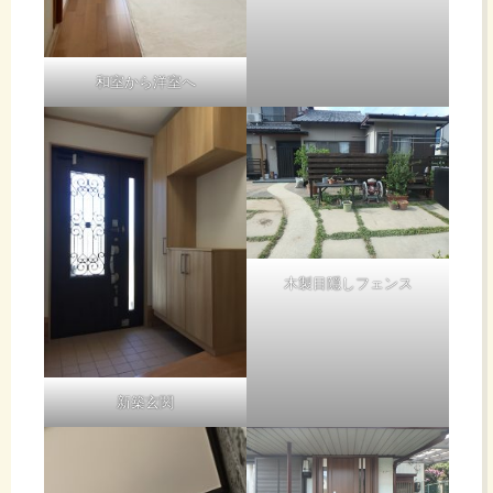
と
上
和室から洋室へ
手
に
暮
木製目隠しフェンス
ら
新築玄関
そ