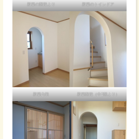
新築の階段より
新築のトイレドア
外
も
含
め
て
新築内装
新築階段（中2階より）
我々
の