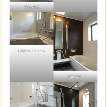
17
メ！
新築お風呂
の
す
日、
ゼ
い
963
ッ
る弊
日毎
使う道具は
プラスドラ
タ
社ま
イバー1本
日記
お風呂のリフォーム
取り外した
ラッチを持
で♪
イ！
録を
ってホーム
センターで
同じモノ
取っ
新築お風呂
（バックセ
ット、フロ
て
ントのサイ
便器が開発
ズ、角穴サ
された時点
イズ）の用
での必要水
い
意ができれ
量を