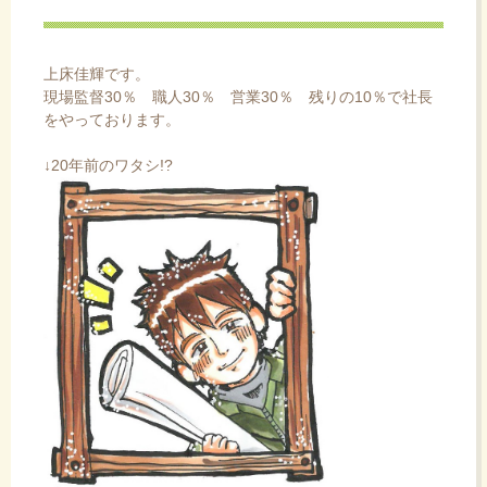
ス
キ
ッ
上床佳輝です。
プ
現場監督30％ 職人30％ 営業30％ 残りの10％で社長
をやっております。
↓20年前のワタシ!?