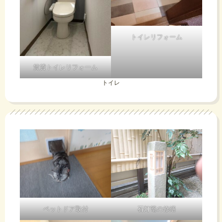
分
ロ
の
グ
トイレリフォーム
水
か
賃貸トイレリフォーム
トイレ
道
も
料
し
金
れ
が
ま
ペットドア取付
石灯篭の修繕
吹