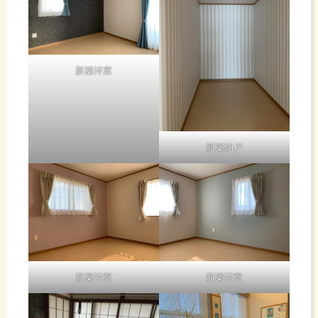
こ
は
の
永
新築洋室
場
遠
に
な
新築納戸
出
り
せ
おおげ
ま
さ・・・
新築洋室
新築洋室
せ