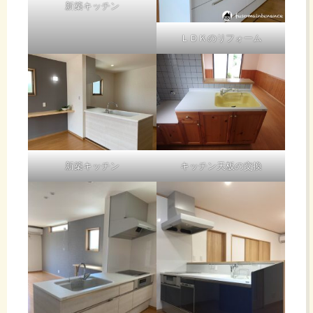
コ
新築キッチン
点
効率
な
AI:アフリカ
キ
ＬＤＫのリフォーム
のサバンナ
ちなみに上
か
を上
を背景にし
げる方向で
の
たバイクの
ュー
は開くそう
レタッチで
です。（ツ
げ
な
す。
メが入って
ト強
に
る）
る
い
内部の部品
制昼
薬
おお、背景
が割れた時
新築キッチン
キッチン天板の交換
た
を替えられ
の症状で
運転
る！ 原付
す。このま
莢
2種なのに
ま故障が進
め
サバンナ！
行したら閉
に
電球交換し
昼食はカレ
じ込め事故
てもダメ、
が
ーヌードル
になりま
スイッチ点
（大）！
よ
す。
検してもダ
なるほど
メ・・・器
飛
電線や電柱
処置として
♪ ペット
具本体に検
る太
が写り込ん
はラッチの
ドアは省エ
電器が反応