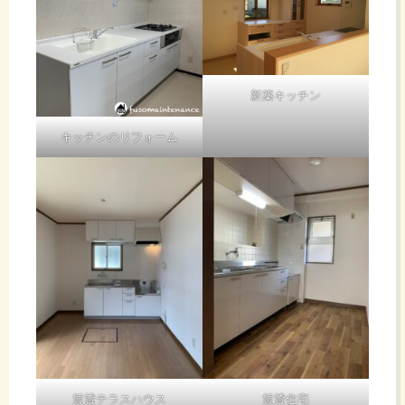
例
３ いざ、
この会社規
ツ
トのサイ
施工、大工
切
模でこのよ
ズ、メーカ
さんがドア
の
うな場に出
ー
を開口、ド
てくるとい
ッ
アを取付ま
れ
うことのほ
新築キッチン
す。
写
うが重要だ
と思ってい
コ
キッチンのリフォーム
費用にあっ
て
ます。
ては現場ご
真
と変動しま
2022
ミ
巾
す。初回訪
る！
22.5mm
問時に金額
高さ
年7
を出すよう
は
57mm
にしており
い
の救済に使
GIKENの刻
ます。
月
えそうです
印
無
ね
や、
ご
これだけで
23
ほかに
川口技研の
し
は・・・？
DR-50だと
燃
依
日か
いうことが
賃貸テラスハウス
賃貸住宅
洗面台の鏡
わかります