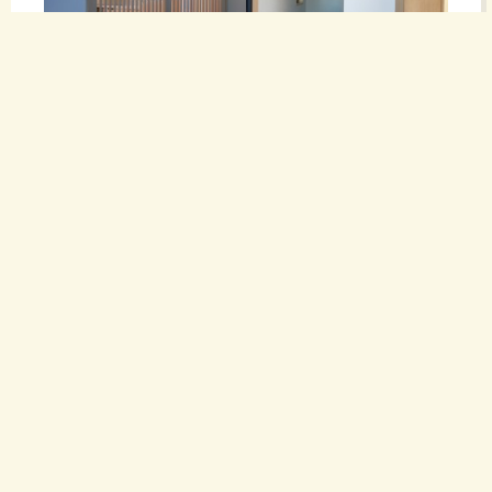
使
命
新築和室入口
新築玄関と土間収納
で
す。
新築ニッチ
新築ＬＤＫと階段