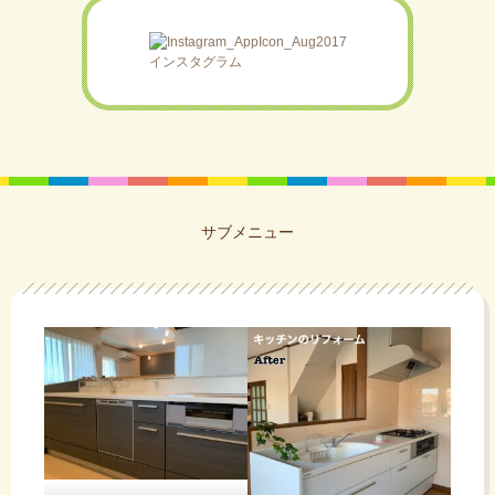
（20年）に
て
ポ
交換
せ
インスタグラム
３ 違和感
み
画像はAI生
ー
を感じたら
です、最近
ん
成なの
すぐに交換
気が付いた
で・・・
ことです
た
チ
といったと
が、季節の
が・・・
リ
ころでしょ
変わり目に
うか？
依頼が多く
ラ
サブメニュー
なる傾向に
ボ
さて、今回
あります
のご依頼
ね。
イ
内容
ル
監督：この
ご依頼者に
バイクの背
聞くと
ト
は、
景をアフリ
レバーハン
バ
カのサバン
冷暖
ドルを下げ
ナに変えて
エ
ても開かな
が
レタッチを
い！
ー
房の
お願いしま
す