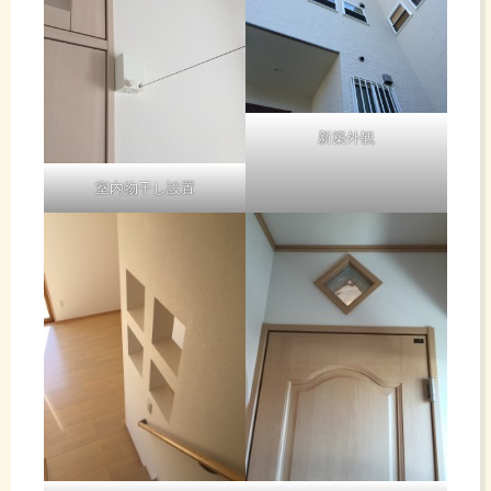
イ
ス
新築外観
で
室内物干し設置
す、
建
築
以