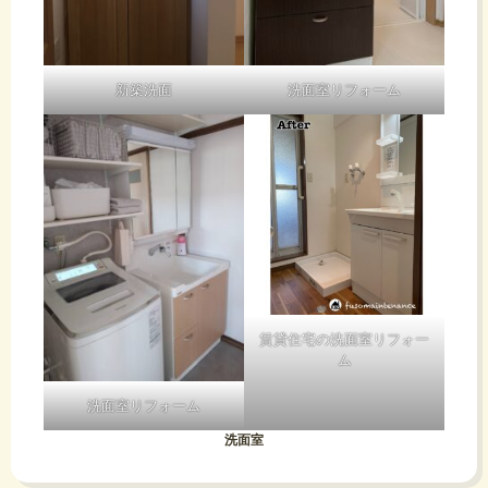
り
い
た
ま
配
新築洗面
洗面室リフォーム
と思
す。
管
っ
て
の
く
中
だ
賃貸住宅の洗面室リフォー
ム
で
さ
洗面室リフォーム
汚
洗面室
い。