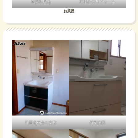
す。一見流
新築お風呂
お風呂のリフォーム
フ
れたように
た
お風呂
見えますが
お
方、
見
じ
お
え
さ
問
な
ん
い
く
が蓄
電池
合
な
の観
洗面化粧台の交換
新築洗面
わ
っ