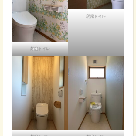
け
か
新築トイレ
ら
で
で
す。
新築トイレ
も
で
詰まると当
然我々の出
す。
番です、も
ちろんお金
も頂きま
す。詰まっ
た相手が相
誰
手なので器
具の消毒な
ども行いま