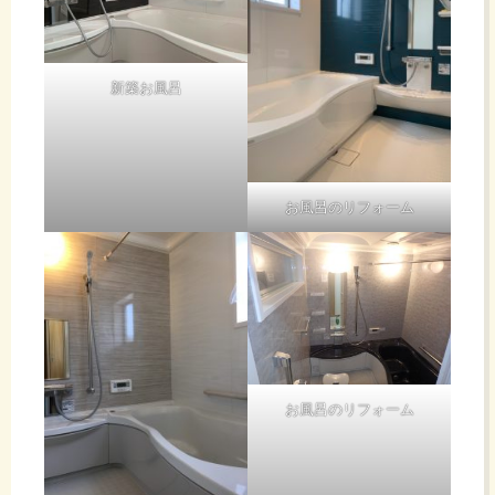
当
です。
外した電池
いばっか
電池
ま
なのでしょ
だ・・・
うか？
照明
然
日記
とりあえず
新築お風呂
す♪
液漏れなど
AI補正した
器具
で機器を壊
応
写真はひと
を更
して却って
ことコメン
高くつきま
の点
ト入れてお
新
す。
援
くようにし
お風呂のリフォーム
ますか。
お問い合わ
検、
その3
せはこちら
し
へ →
トイレの節
交換
https://fusomaintenance.com/asaaaaa/
水グッズ、
2年
タンクにレ
て
は電
ンガ、ビー
と7
ル瓶・・・
い
お風呂のリフォーム
気工
か月
ダ
事士
ま