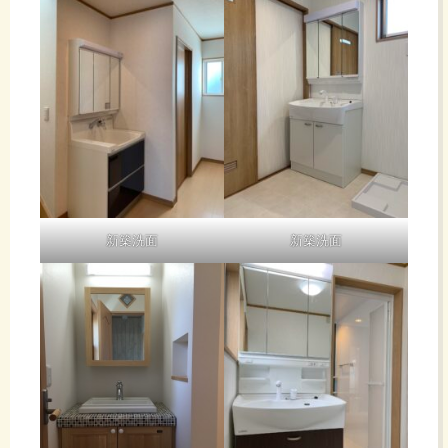
察と
せ
た
い
お
だ
う自
待
け
由研
ち
究を
新築洗面
新築洗面
2年
し
見
7か
て
え
月続
お
な
け