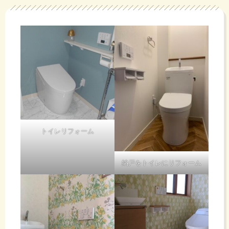
物
が
は
い、
滞
正月
留
も夏
トイレリフォーム
す
休み
納戸をトイレにリフォーム
る
も旅
わ
行先