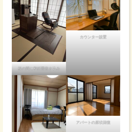
ん
カウンター設置
小銭をケチ
って大金を
失う、まだ
まだたくさ
板の間に和紙畳敷き込み
んありそう
です。
も
っ
アパートの原状回復