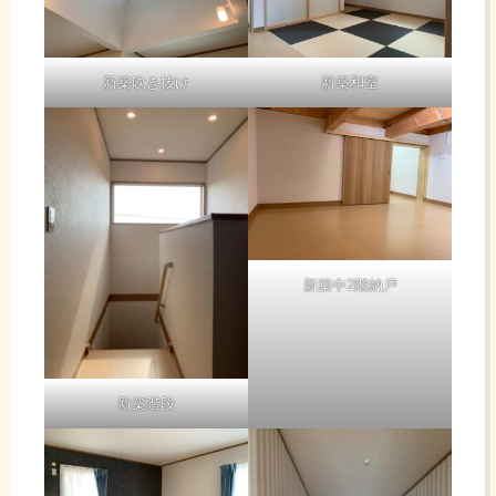
「ソレ」で
を生かし積
した・・・
極的に出て
相手が相手
行ってまい
なので
新築吹き抜け
新築和室
ります。
当
蓄
然
電
画
池
新築中2階納戸
像
日
新築階段
は
記