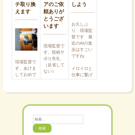
です、現場
ヤモヤする
チ取り換
アのご依
しよう
監督です。
ことがあり
えます
頼ありが
蓄電池日記
ただいま春
ます。
とうござ
のデータを
の火災予防
お久しぶ
生かし、は
います
運動期間中
その１
り 現場監
ままつデコ
です。
督です 最
活チャレン
近のAIの進
ジ大賞
現場監督で
タ
歩はすごい
2025への
す、投稿サ
西部劇とか
ですね
エントリー
ボり失礼
によくある
現場監督で
（企業、団
（反省して
拳銃をクル
イ
す、あけま
イロイロと
体部門）を
ない）
クル・・・
しておめで
仕事に繋げ
しました。
とうござい
ることに挑
弊社に飛び
コレ、プロ
ム
ます。
戦していま
https://www.hccca-
入りのご依
（誰
す（おおげ
co2zero.org/decokatsucha
頼がありま
が！？）は
サウナのド
さ
す。
絶対にしな
リ
アの不具合
賞
いです。そ
と思われる
例えば工事
ほとんどが
う、こんな
検
不幸な事故
の案内文の
危険なモノ
索
ー
が発生しま
チェック、
の
をね
ペ
した。被害
第3者の視