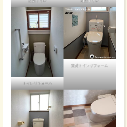
も
新築トイレ
新築トイレ
す。
半
見
年
て
か
い
賃貸トイレリフォーム
ら
な
トイレリフォーム
１
い
年
ブ