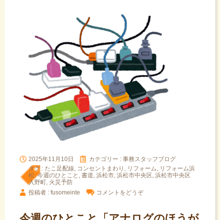
2025年11月10日
カテゴリー :
事務スタッフブログ
タグ :
たこ足配線
,
コンセントまわり
,
リフォーム
,
リフォーム浜
松
,
今週のひとこと
,
書道
,
浜松市
,
浜松市中央区
,
浜松市中央区
入野町
,
火災予防
投稿者 : fusomeinte
コメントをどうぞ
今週のひとこと「アナログのほうが