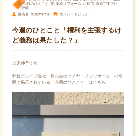
松
,
今週のひとこと
,
書
,
浜松リフォーム
,
浜松市
,
浜松市中央区
入野町
投稿者 : fusomeinte
コメントをどうぞ
今週のひとこと「権利を主張するけ
ど義務は果たした？」
上床伸予です。
弊社グループ会社
株式会社ツチヤ・フソウホーム
の壁
面に掲示されている「今週のひとこと」はこちら。