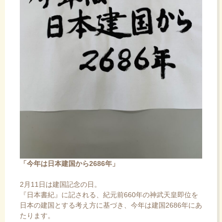
「今年は日本建国から2686年」
2月11日は建国記念の日。
『日本書紀』に記される、紀元前660年の神武天皇即位を
日本の建国とする考え方に基づき、今年は建国2686年にあ
たります。