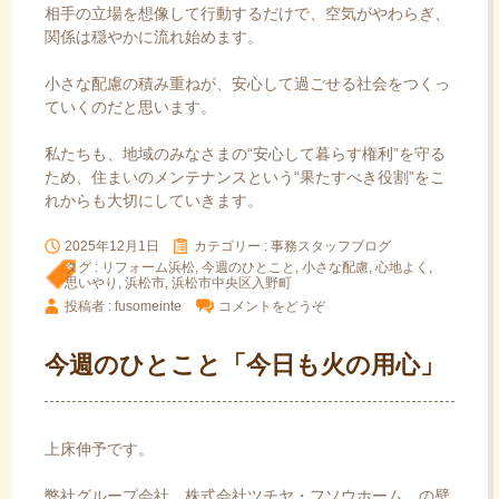
相手の立場を想像して行動するだけで、空気がやわらぎ、
関係は穏やかに流れ始めます。
小さな配慮の積み重ねが、安心して過ごせる社会をつくっ
ていくのだと思います。
私たちも、地域のみなさまの“安心して暮らす権利”を守る
ため、住まいのメンテナンスという“果たすべき役割”をこ
れからも大切にしていきます。
2025年12月1日
カテゴリー :
事務スタッフブログ
タグ :
リフォーム浜松
,
今週のひとこと
,
小さな配慮
,
心地よく
,
思いやり
,
浜松市
,
浜松市中央区入野町
投稿者 : fusomeinte
コメントをどうぞ
今週のひとこと「今日も火の用心」
上床伸予です。
弊社グループ会社
株式会社ツチヤ・フソウホーム
の壁