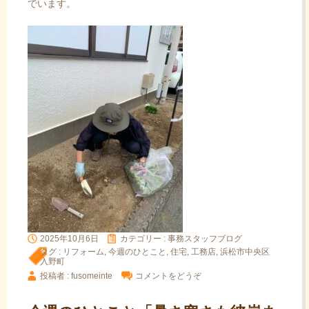
でいます。
2025年10月6日
カテゴリー :
事務スタッフブログ
タグ :
リフォーム
,
今週のひとこと
,
住宅
,
工務店
,
浜松市中央区
入野町
投稿者 : fusomeinte
コメントをどうぞ