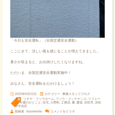
「今日も安全運転」（全国交通安全運動）
ここにきて、涼しい風を感じることが増えてきました。
暑さが収まると、お出掛けしたくなりますね。
ただいま、全国交通安全運動実施中！
みなさん、安全運転を心がけましょう！
2025年9月22日
カテゴリー :
事務スタッフブログ
タグ :
ツチヤ・フソウホーム
,
フソウ・メンテナンス
,
リフォー
ム
,
今週のひとこと
,
住宅
,
入野町
,
工務店
,
書
,
書道
,
浜松市
,
浜松
市中央区
投稿者 : fusomeinte
コメントをどうぞ