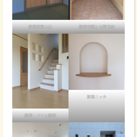
新築和室入口
新築玄関と土間収納
新築ニッチ
新築ＬＤＫと階段