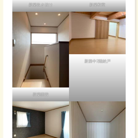
新築吹き抜け
新築和室
新築中2階納戸
新築階段