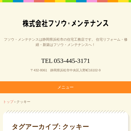
フソウ・メンテナンスは静岡県浜松市の住宅工務店です。 住宅リフォーム・修
繕・新築はフソウ・メンテナンスへ！
053-445-3171
TEL
.
〒432-8061 静岡県浜松市中央区入野町16102-9
メニュー
コ
トップ
›
クッキー
ン
テ
ン
ツ
タグアーカイブ:
クッキー
へ