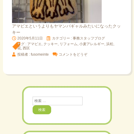
アマビエというよりもヤマンバギャルみたいになったクッ
キー
2020年5月11日
カテゴリー :
事務スタッフブログ
タグ :
アマビエ
,
クッキー
,
リフォーム
,
小麦アレルギー
,
浜松
,
花
,
西区
投稿者 : fusomeinte
コメントをどうぞ
検
索