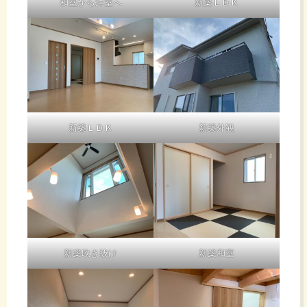
和室から洋室へ
新築ＬＤＫ
新築ＬＤＫ
新築外観
新築吹き抜け
新築和室