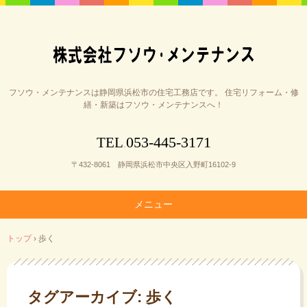
フソウ・メンテナンスは静岡県浜松市の住宅工務店です。 住宅リフォーム・修
繕・新築はフソウ・メンテナンスへ！
053-445-3171
TEL
.
〒432-8061 静岡県浜松市中央区入野町16102-9
メニュー
コ
トップ
›
歩く
ン
テ
ン
ツ
タグアーカイブ:
歩く
へ