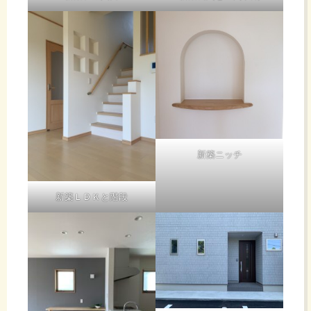
新築ニッチ
新築ＬＤＫと階段