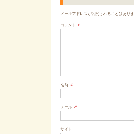
ー
シ
メールアドレスが公開されることはあり
ョ
コメント
※
ン
名前
※
メール
※
サイト