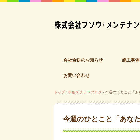
コ
会社合併のお知らせ
施工事例
ン
テ
お問い合わせ
ン
ツ
へ
トップ
›
事務スタッフブログ
›
今週のひとこと「あ
ス
キ
ッ
今週のひとこと「あな
プ