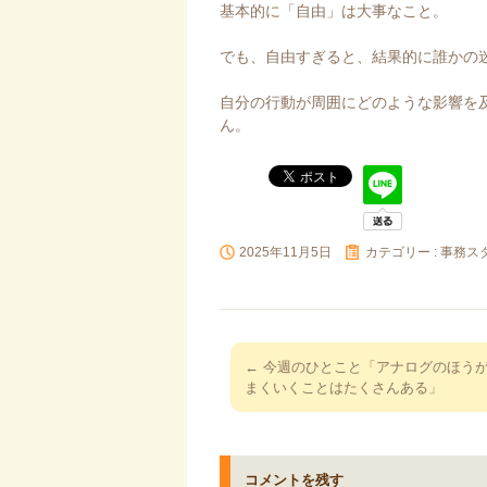
基本的に「自由」は大事なこと。
でも、自由すぎると、結果的に誰かの
自分の行動が周囲にどのような影響を
ん。
2025年11月5日
カテゴリー :
事務ス
投
←
今週のひとこと「アナログのほう
稿
まくいくことはたくさんある」
ナ
ビ
ゲ
コメントを残す